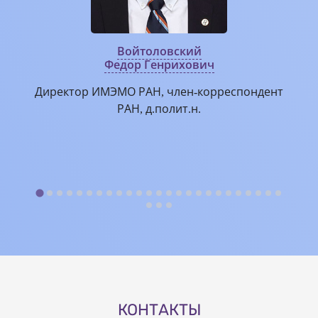
Войтоловский
Федор Генрихович
Директор ИМЭМО РАН, член-корреспондент
РАН, д.полит.н.
И
КОНТАКТЫ